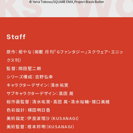
© Yana Toboso/SQUARE ENIX,Project Black Butler
Staff
原作：枢やな（掲載 月刊「Gファンタジー」スクウェア・エニッ
クス刊）
監督：岡田堅二朗
シリーズ構成：吉野弘幸
キャラクターデザイン：清水祐実
サブキャラクターデザイン：髙田 晃
総作画監督：清水祐実・髙田 晃・清水裕輔・猪口美緒
色彩設計：横田明日香
美術設定：伊良波理沙（KUSANAGI）
美術監督：根本邦明（KUSANAGI）