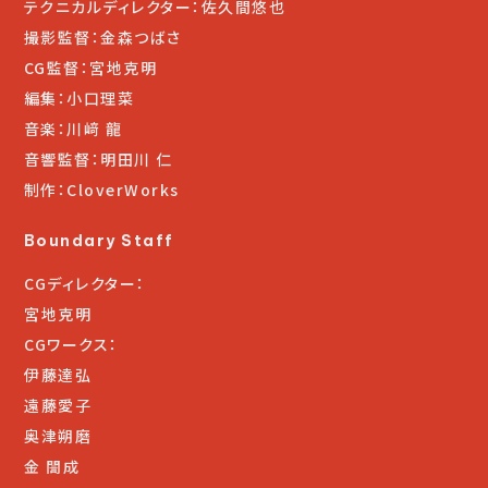
テクニカルディレクター：佐久間悠也
撮影監督：金森つばさ
CG監督：宮地克明
編集：小口理菜
音楽：川﨑 龍
音響監督：明田川 仁
制作：CloverWorks
Boundary Staff
CGディレクター：
宮地克明
CGワークス：
伊藤達弘
遠藤愛子
奥津朔磨
金 誾成