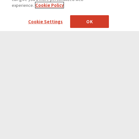
experience.
Cookie Policy
Cookie Settings
OK
黒執事 -寄宿学校編-
Top
Works
Contact
プライバシーポリシー
Cookie Settings
©Boundary Inc. All Rights Reserved.