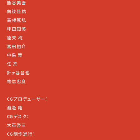
熊谷美雪
向後佳祐
髙橋篤弘
坪田知美
遠矢 稔
冨田裕介
中島 栞
任 杰
針ヶ谷昌也
祐信忠良
CGプロデューサー：
渡邉 翔
CGデスク：
大石啓三
CG制作進行：