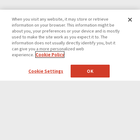
When you visit any website, it may store or retrieve
information on your browser. This information might be
about you, your preferences or your device and is mostly
used to make the site work as you expect it to. The
information does not usually directly identify you, but it
can give you a more personalized web
experience.
Cookie Policy
Cookie Settings
OK
Contact
Top
Contact