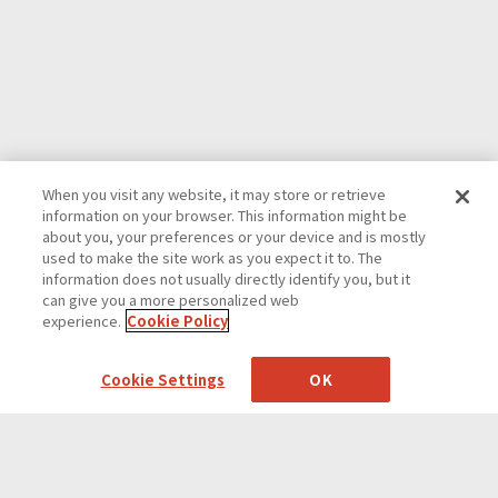
When you visit any website, it may store or retrieve
information on your browser. This information might be
about you, your preferences or your device and is mostly
used to make the site work as you expect it to. The
information does not usually directly identify you, but it
can give you a more personalized web
experience.
Cookie Policy
Cookie Settings
OK
Boundary 2027年度採用の募集開始
Top
News